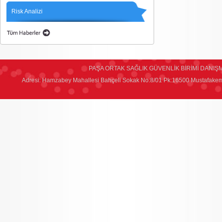
Risk Analizi
PAŞA ORTAK SAĞLIK GÜVENLİK BİRİMİ DANIŞM
Adresi: Hamzabey Mahallesi Bahçeli Sokak No:8/01 Pk:16500 Mustafakem