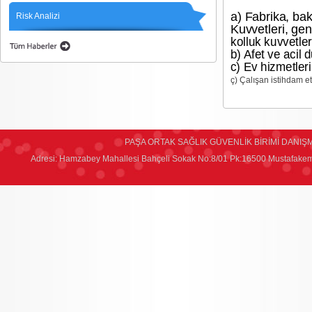
a) Fabrika, bak
Risk Analizi
Kuvvetleri, gen
kolluk kuvvetleri
b) Afet ve acil 
c) Ev hizmetleri
ç) Çalışan istihdam 
PAŞA ORTAK SAĞLIK GÜVENLİK BİRİMİ DANIŞM
Adresi: Hamzabey Mahallesi Bahçeli Sokak No:8/01 Pk:16500 Mustafakem