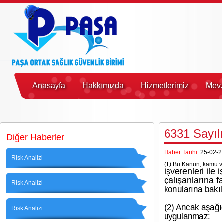
Anasayfa
Hakkımızda
Hizmetlerimiz
Mev
6331 Sayıl
Diğer Haberler
Haber Tarihi:
25-02-2
Risk Analizi
(1) Bu Kanun; kamu ve 
işverenleri ile
çalışanlarına fa
Risk Analizi
konularına bakı
(2) Ancak aşağıd
Risk Analizi
uygulanmaz: